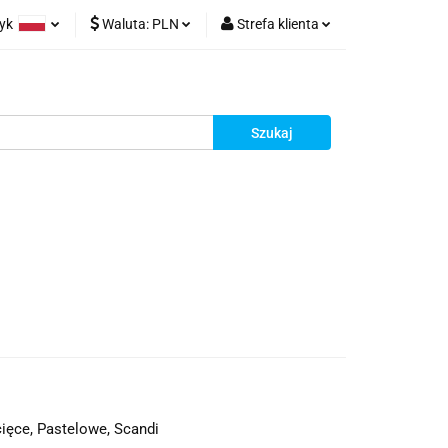
zyk
Waluta:
PLN
Strefa klienta
olski
PLN
Zaloguj się
glish
EUR
Zarejestruj się
Dodaj zgłoszenie
cięce, Pastelowe, Scandi