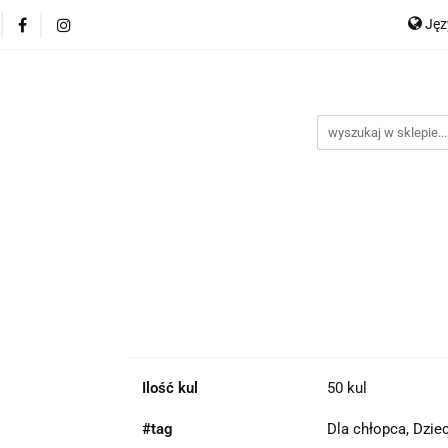
Ję
P
En
Ilość kul
50 kul
#tag
Dla chłopca, Dzie