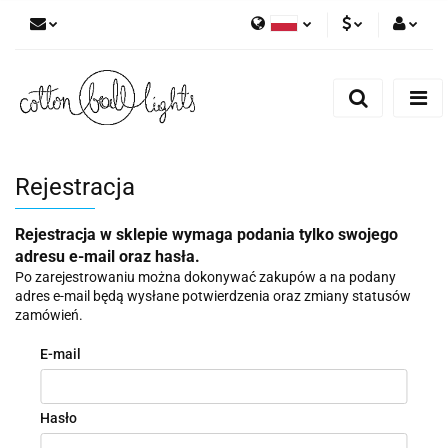
Polski
PLN
Zaloguj się
English
Zarejestruj się
EUR
Dodaj zgłoszenie
Rejestracja
Rejestracja w sklepie wymaga podania tylko swojego
adresu e-mail oraz hasła.
Po zarejestrowaniu można dokonywać zakupów a na podany
adres e-mail będą wysłane potwierdzenia oraz zmiany statusów
zamówień.
E-mail
Hasło