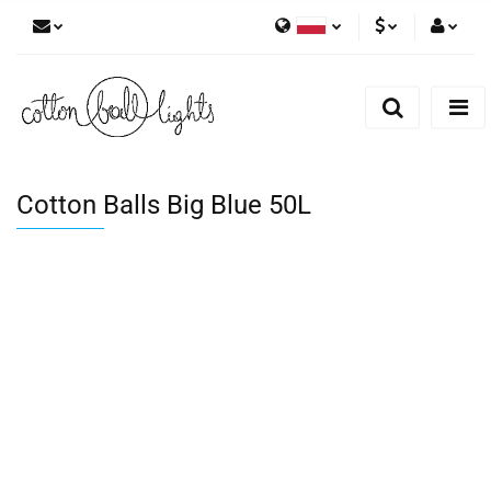
Polski
PLN
Zaloguj się
English
Zarejestruj się
EUR
Dodaj zgłoszenie
Cotton Balls Big Blue 50L