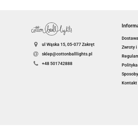
Inform
Dostaw
ul Wąska 15, 05-077 Zakręt
Zwroty i
sklep@cottonballlights.pl
Regula
+48 501742888
Polityka
Sposoby
Kontakt