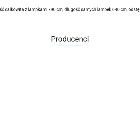
ługość całkowita z lampkami 790 cm, długość samych lampek 640 cm, ods
Producenci
Cotton Love