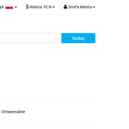
zyk
Waluta:
PLN
Strefa klienta
olski
PLN
Zaloguj się
glish
EUR
Zarejestruj się
Dodaj zgłoszenie
, Uniwersalne