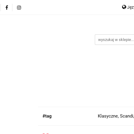
Ję
P
En
#tag
Klasyczne, Scandi
-,-