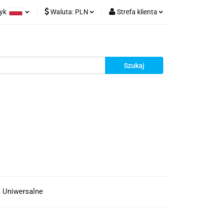
zyk
Waluta:
PLN
Strefa klienta
olski
PLN
Zaloguj się
glish
EUR
Zarejestruj się
Dodaj zgłoszenie
, Uniwersalne