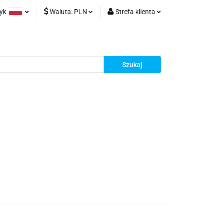
zyk
Waluta:
PLN
Strefa klienta
olski
PLN
Zaloguj się
glish
EUR
Zarejestruj się
Dodaj zgłoszenie