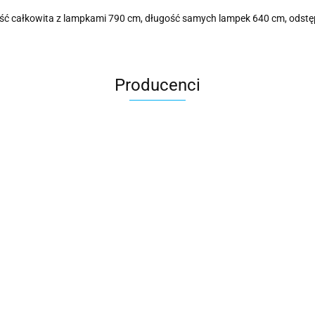
ługość całkowita z lampkami 790 cm, długość samych lampek 640 cm, ods
Producenci
Cotton Love