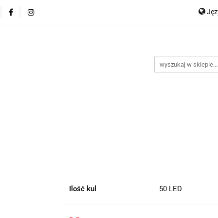
Ję
P
En
Ilość kul
50 LED
-,-