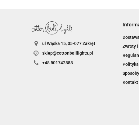
Inform
Dostaw
ul Wąska 15, 05-077 Zakręt
Zwroty i
sklep@cottonballlights.pl
Regula
+48 501742888
Polityka
Sposoby
Kontakt