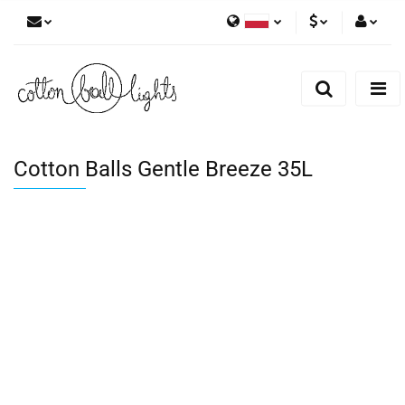
Polski
PLN
Zaloguj się
English
Zarejestruj się
EUR
Dodaj zgłoszenie
Cotton Balls Gentle Breeze 35L