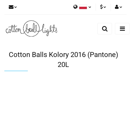
Polski
PLN
Zaloguj się
English
Zarejestruj się
EUR
Dodaj zgłoszenie
Cotton Balls Kolory 2016 (Pantone)
20L