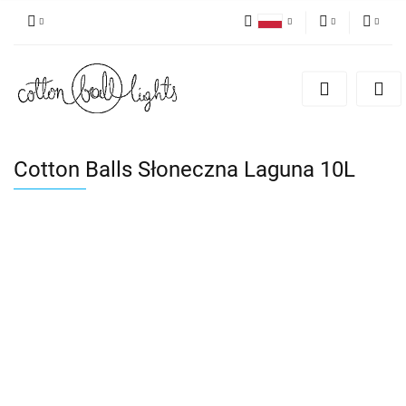
Polski
PLN
Zaloguj się
English
Zarejestruj się
EUR
Dodaj zgłoszenie
Cotton Balls Słoneczna Laguna 10L