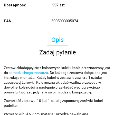
Dostępność
997
szt.
EAN
5905003005074
Opis
Zadaj pytanie
Zestaw składający się z kolorowych kulek i kabla przeznaczony jest
do
samodzielnego montażu
. Do każdego zestawu dołączona jest
instrukcja montażu. Każdy kabel w zestawie zawiera 1 sztukę
zapasowej żarówki. Kule można układać wzdłuż przewodu w
dowolnej kolejności, a następnie przekładać według swojego
pomysłu, tworząc jedyną w swoim rodzaju kompozycję.
Zawartość zestawu: 10 kul, 1 sztukę zapasowej żarówki, kabel,
pudełko.
Wymiary kul: Ø 6-7 cm, materiał: przędza bawełniana