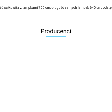
ługość całkowita z lampkami 790 cm, długość samych lampek 640 cm, ods
Producenci
Cotton Love