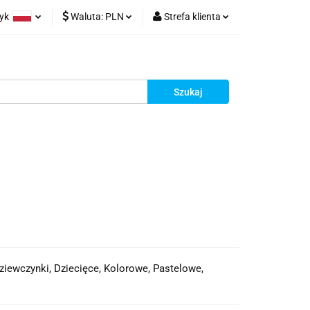
zyk
Waluta:
PLN
Strefa klienta
olski
PLN
Zaloguj się
glish
EUR
Zarejestruj się
Dodaj zgłoszenie
dziewczynki, Dziecięce, Kolorowe, Pastelowe,