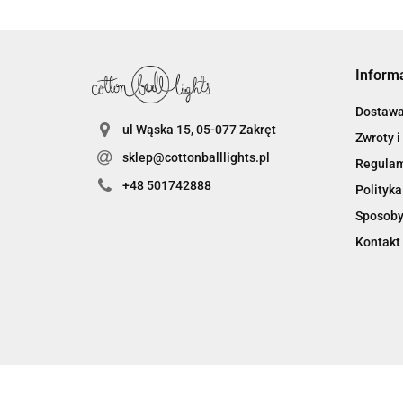
Inform
Dostaw
ul Wąska 15, 05-077 Zakręt
Zwroty i
sklep@cottonballlights.pl
Regula
+48 501742888
Polityka
Sposoby
Kontakt