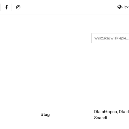
Ję
P
En
Dla chłopca, Dla 
#tag
Scandi