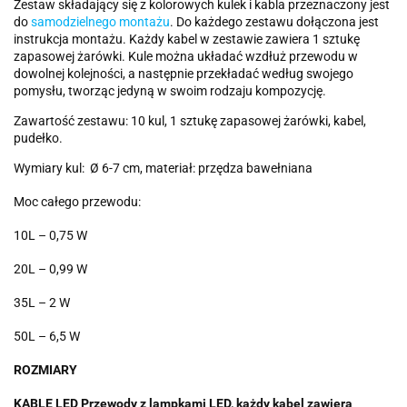
Zestaw składający się z kolorowych kulek i kabla przeznaczony jest
do
samodzielnego montażu
. Do każdego zestawu dołączona jest
instrukcja montażu. Każdy kabel w zestawie zawiera 1 sztukę
zapasowej żarówki. Kule można układać wzdłuż przewodu w
dowolnej kolejności, a następnie przekładać według swojego
pomysłu, tworząc jedyną w swoim rodzaju kompozycję.
Zawartość zestawu: 10 kul, 1 sztukę zapasowej żarówki, kabel,
pudełko.
Wymiary kul: Ø 6-7 cm, materiał: przędza bawełniana
Moc całego przewodu:
10L – 0,75 W
20L – 0,99 W
35L – 2 W
50L – 6,5 W
ROZMIARY
KABLE LED Przewody z lampkami LED, każdy kabel zawiera