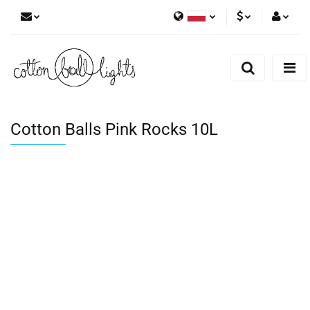
Polski
PLN
Zaloguj się
English
Zarejestruj się
EUR
Dodaj zgłoszenie
Cotton Balls Pink Rocks 10L