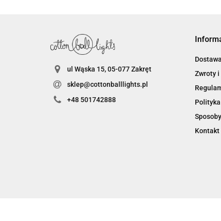
Inform
Dostaw
ul Wąska 15, 05-077 Zakręt
Zwroty i
sklep@cottonballlights.pl
Regula
+48 501742888
Polityka
Sposoby
Kontakt