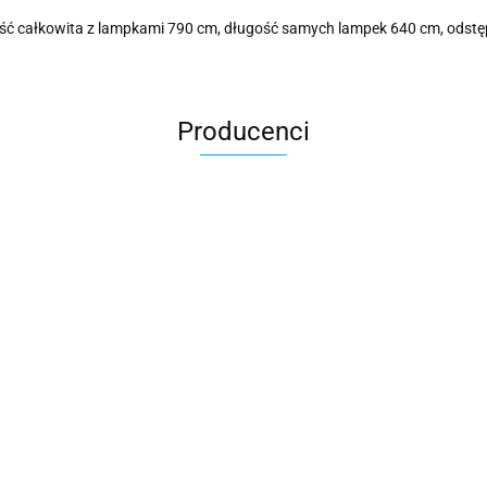
ługość całkowita z lampkami 790 cm, długość samych lampek 640 cm, ods
Producenci
Cotton Love