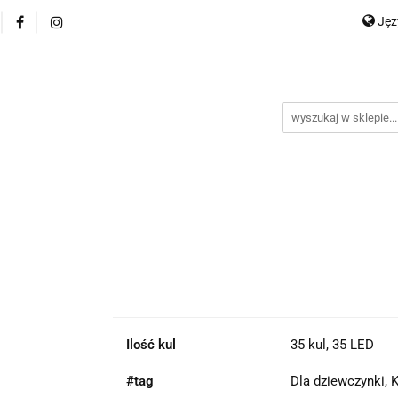
Ję
P
En
Ilość kul
35 kul, 35 LED
#tag
Dla dziewczynki, 