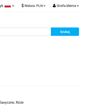
zyk
Waluta:
PLN
Strefa klienta
olski
PLN
Zaloguj się
glish
EUR
Zarejestruj się
Dodaj zgłoszenie
Klasyczne, Róże