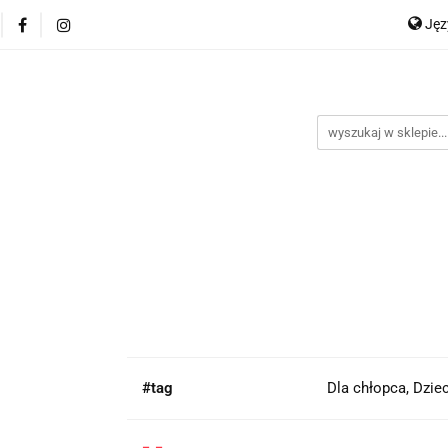
Ję
P
En
#tag
Dla chłopca, Dzie
-,-