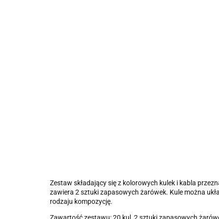
Zestaw składający się z kolorowych kulek i kabla przez
zawiera 2 sztuki zapasowych żarówek. Kule można ukła
rodzaju kompozycję.
Zawartość zestawu: 20 kul, 2 sztuki zapasowych żarówe