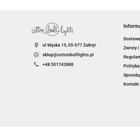
Inform
Dostaw
ul Wąska 15, 05-077 Zakręt
Zwroty i
sklep@cottonballlights.pl
Regula
+48 501742888
Polityka
Sposoby
Kontakt