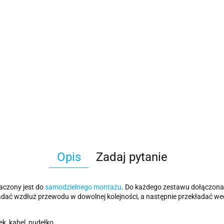
Opis
Zadaj pytanie
naczony jest do
samodzielnego montażu
. Do każdego zestawu dołączona 
dać wzdłuż przewodu w dowolnej kolejności, a następnie przekładać w
k, kabel, pudełko.