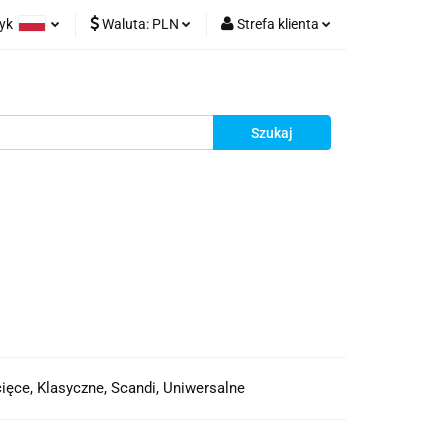
zyk
Waluta:
PLN
Strefa klienta
olski
PLN
Zaloguj się
glish
EUR
Zarejestruj się
Dodaj zgłoszenie
cięce, Klasyczne, Scandi, Uniwersalne