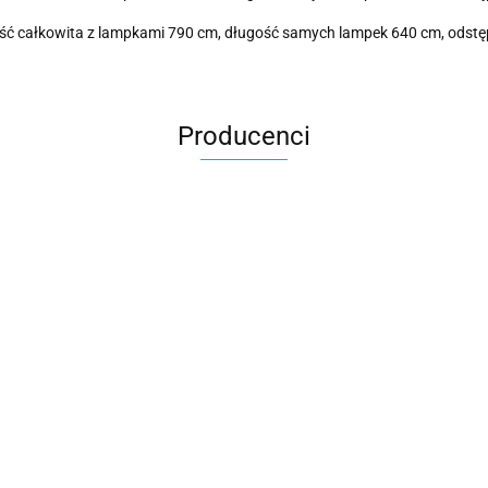
ługość całkowita z lampkami 790 cm, długość samych lampek 640 cm, ods
Producenci
Cotton Love