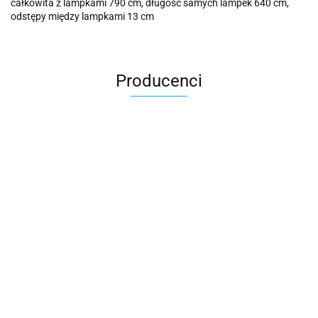
całkowita z lampkami 790 cm, długość samych lampek 640 cm,
odstępy między lampkami 13 cm
Producenci
Cotton Love