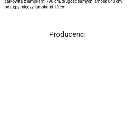
całkowita z lampkami 790 cm, długość samych lampek 640 cm,
odstępy między lampkami 13 cm
Producenci
Cotton Love