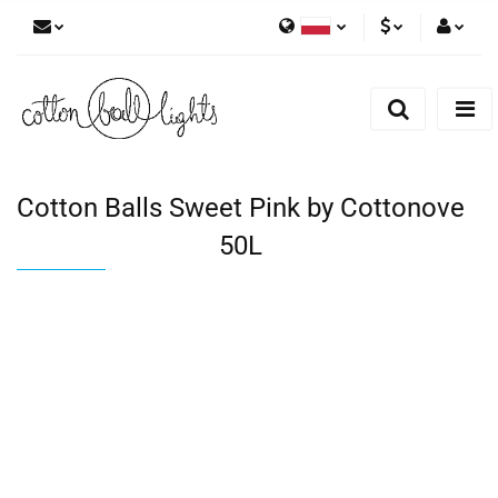
Polski
PLN
Zaloguj się
English
Zarejestruj się
EUR
Dodaj zgłoszenie
Cotton Balls Sweet Pink by Cottonove
50L