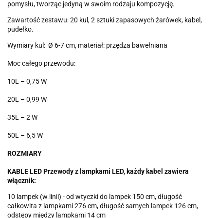
pomysłu, tworząc jedyną w swoim rodzaju kompozycję.
Zawartość zestawu: 20 kul, 2 sztuki zapasowych żarówek, kabel,
pudełko.
Wymiary kul: Ø 6-7 cm, materiał: przędza bawełniana
Moc całego przewodu:
10L – 0,75 W
20L – 0,99 W
35L – 2 W
50L – 6,5 W
ROZMIARY
KABLE LED Przewody z lampkami LED, każdy kabel zawiera
włącznik:
10 lampek (w linii) - od wtyczki do lampek 150 cm, długość
całkowita z lampkami 276 cm, długość samych lampek 126 cm,
odstępy między lampkami 14 cm