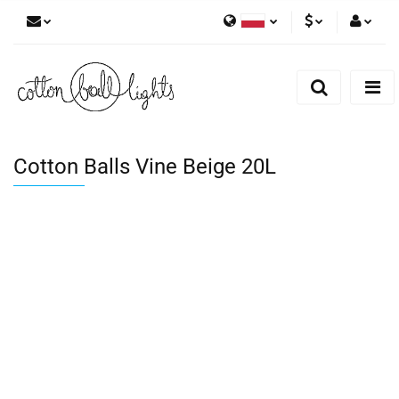
Polski
PLN
Zaloguj się
English
Zarejestruj się
EUR
Dodaj zgłoszenie
Cotton Balls Vine Beige 20L