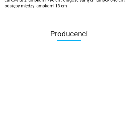
całkowita z lampkami 790 cm, długość samych lampek 640 cm,
odstępy między lampkami 13 cm
Producenci
Cotton Love