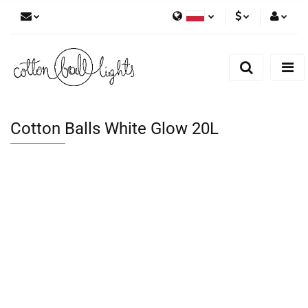
Polski
PLN
Zaloguj się
English
Zarejestruj się
EUR
Dodaj zgłoszenie
Cotton Balls White Glow 20L