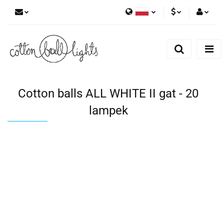
Polski
PLN
Zaloguj się
English
Zarejestruj się
EUR
Dodaj zgłoszenie
Cotton balls ALL WHITE II gat - 20
lampek