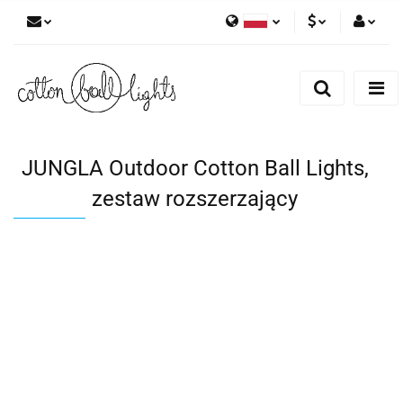
Polski
PLN
Zaloguj się
English
Zarejestruj się
EUR
Dodaj zgłoszenie
JUNGLA Outdoor Cotton Ball Lights,
zestaw rozszerzający